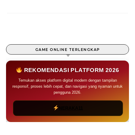
GAME ONLINE TERLENGKAP
REKOMENDASI PLATFORM 2026
Temukan akses platform digital modern dengan tampilan
responsif, proses lebih cepat, dan navigasi yang nyaman untuk
pengguna 2026.
NERAKA11