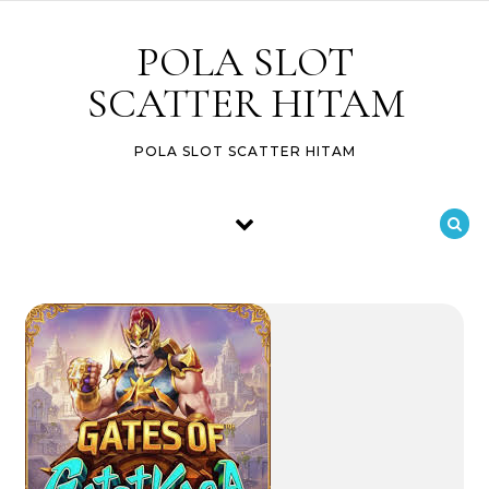
Skip to content
POLA SLOT
SCATTER HITAM
POLA SLOT SCATTER HITAM