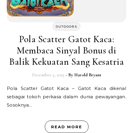
OUTDOORS
Pola Scatter Gatot Kaca:
Membaca Sinyal Bonus di
Balik Kekuatan Sang Kesatria
December 5, 2025
- By
Harold Bryant
Pola Scatter Gatot Kaca – Gatot Kaca dikenal
sebagai tokoh perkasa dalam dunia pewayangan.
Sosoknya…
READ MORE