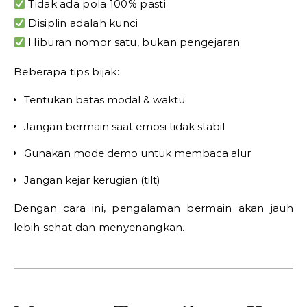
Tidak ada pola 100% pasti
Disiplin adalah kunci
Hiburan nomor satu, bukan pengejaran
Beberapa tips bijak:
Tentukan batas modal & waktu
Jangan bermain saat emosi tidak stabil
Gunakan mode demo untuk membaca alur
Jangan kejar kerugian (tilt)
Dengan cara ini, pengalaman bermain akan jauh
lebih sehat dan menyenangkan.