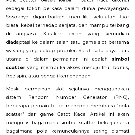
sebagai tokoh perkasa dalam dunia pewayangan.
Sosoknya digambarkan memiliki kekuatan luar
biasa, kebal terhadap senjata, dan mampu terbang
di angkasa. Karakter inilah yang kemudian
diadaptasi ke dalam salah satu game slot bertema
wayang yang cukup populer. Salah satu daya tarik
utama di dalam permainan ini adalah
simbol
scatter
yang membuka akses menuju fitur bonus,
free spin, atau pengali kemenangan.
Meski permainan slot sejatinya menggunakan
sistem Random Number Generator (RNG),
beberapa pemain tetap mencoba membaca “pola
scatter” dari game Gatot Kaca. Artikel ini akan
mengulas bagaimana simbol scatter bekerja serta
bagaimana pola kemunculannya sering diamati