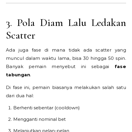
3. Pola Diam Lalu Ledakan
Scatter
Ada juga fase di mana tidak ada scatter yang
muncul dalam waktu lama, bisa 30 hingga 50 spin.
Banyak pemain menyebut ini sebagai
fase
tabungan
.
Di fase ini, pemain biasanya melakukan salah satu
dari dua hal:
Berhenti sebentar (cooldown)
Mengganti nominal bet
Melanjutkan pelan-pelan