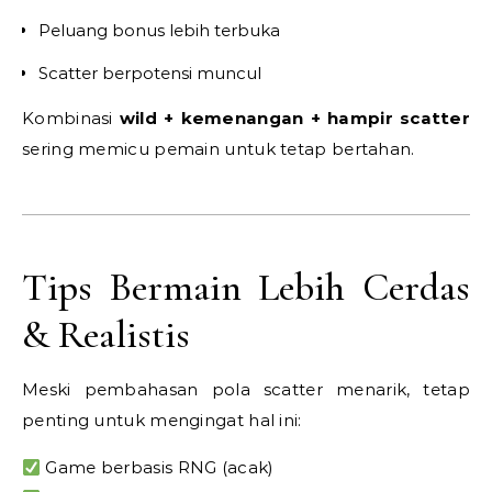
Peluang bonus lebih terbuka
Scatter berpotensi muncul
Kombinasi
wild + kemenangan + hampir scatter
sering memicu pemain untuk tetap bertahan.
Tips Bermain Lebih Cerdas
& Realistis
Meski pembahasan pola scatter menarik, tetap
penting untuk mengingat hal ini:
Game berbasis RNG (acak)