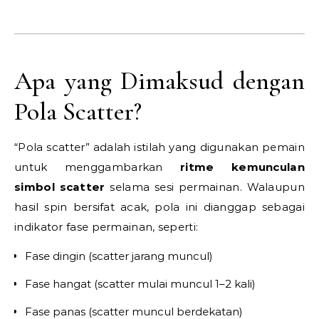
Apa yang Dimaksud dengan
Pola Scatter?
“Pola scatter” adalah istilah yang digunakan pemain
untuk menggambarkan
ritme kemunculan
simbol scatter
selama sesi permainan. Walaupun
hasil spin bersifat acak, pola ini dianggap sebagai
indikator fase permainan, seperti:
Fase dingin (scatter jarang muncul)
Fase hangat (scatter mulai muncul 1–2 kali)
Fase panas (scatter muncul berdekatan)