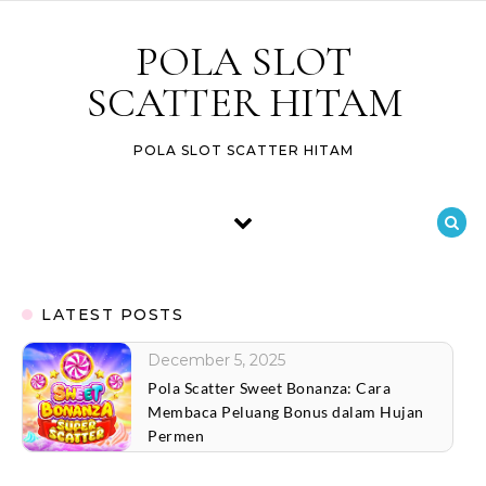
Skip to content
POLA SLOT
SCATTER HITAM
POLA SLOT SCATTER HITAM
LATEST POSTS
December 5, 2025
Pola Scatter Sweet Bonanza: Cara
Membaca Peluang Bonus dalam Hujan
Permen