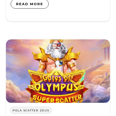
READ MORE
POLA SCATTER ZEUS