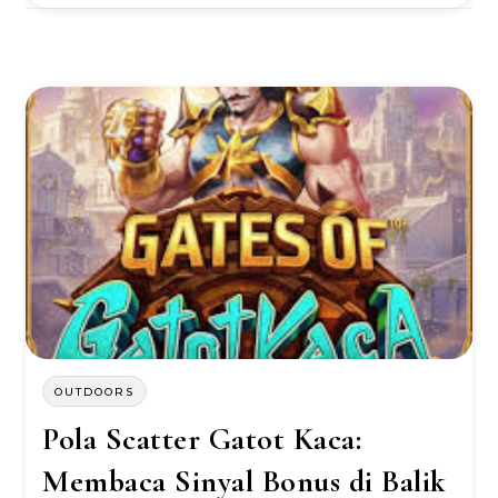
OUTDOORS
Pola Scatter Gatot Kaca:
Membaca Sinyal Bonus di Balik