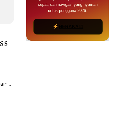
cepat, dan navigasi yang nyaman
untuk pengguna 2026.
NERAKA11
ss
main…