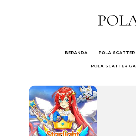
Skip to content
POLA
BERANDA
POLA SCATTE
POLA SCATTER G